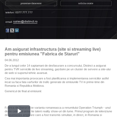
prezentare datacenter
solicita cotatie
telefon: 0377.777.777
email:
Am asigurat infrastructura (site si streaming live)
pentru emisiunea "Fabrica de Staruri"
04.06.2012
De-a lungul celor 14 saptamani de desfasurare a concursului, Distinct a asigurat
pentru TVR serviciile de live streaming, gazduire pe un cluster de servere a site-ului
de web si suportul tehnic avansat.
Cea mai importanta provocare a fost planificarea si implementarea serviciilor astfel
incat sa faca fata varfurilor de trafic generate de emisiunile TV in prime-time din
Romania si Republica Moldova.
Genericul de final al emisiunii:
Fabrica de Staruri este varianta romaneasca a renumitului Operation Triumph - unul
dintre cele mai urmarite talent reality show-uri din lume. Primul program de televiziune
Play
de asemenea amploare care a fost transmis simultan, in direct, in Romania si