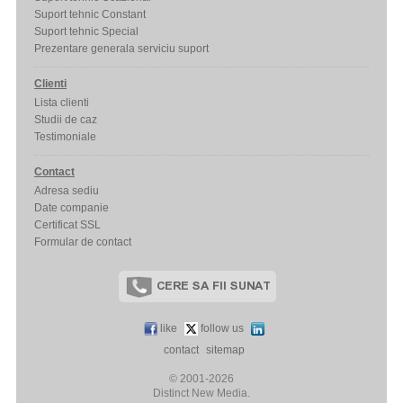
Suport tehnic Constant
Suport tehnic Special
Prezentare generala serviciu suport
Clienti
Lista clienti
Studii de caz
Testimoniale
Contact
Adresa sediu
Date companie
Certificat SSL
Formular de contact
like
follow us
contact
sitemap
© 2001-2026
Distinct New Media.