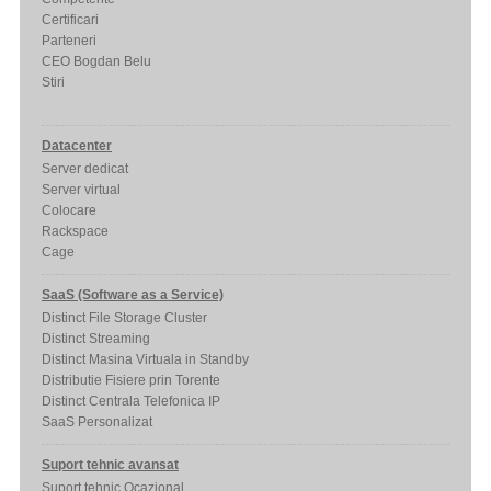
Certificari
Parteneri
CEO Bogdan Belu
Stiri
Datacenter
Server dedicat
Server virtual
Colocare
Rackspace
Cage
SaaS (Software as a Service)
Distinct File Storage Cluster
Distinct Streaming
Distinct Masina Virtuala in Standby
Distributie Fisiere prin Torente
Distinct Centrala Telefonica IP
SaaS Personalizat
Suport tehnic avansat
Suport tehnic Ocazional