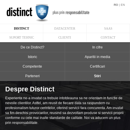
RO
|
EN
DISTINCT
DATACENTER
SAAS
SUPORT TEHNIC
CLIENTI
CONTACT
De ce Distinct?
In cifre
Istoric
Aparitii in media
Competente
Certificari
Parteneri
Stiri
Despre Distinct
Experienta ne-a invatat ca trebuie intotdeauna sa ne orientam in functie de
nevoile clientilor. Astfel, am reusit de fiecare data sa raspundem cu
profesionalism tuturor cerintelor, oferind servicii fara concurenta. Am invatat
sa fim deschisi provocarilor, reusind sa dezvoltam produse si servicii proprii
conforme cu cele mai inalte standarde de calitate. Noi va aducem un plus
prin responsabilitate.