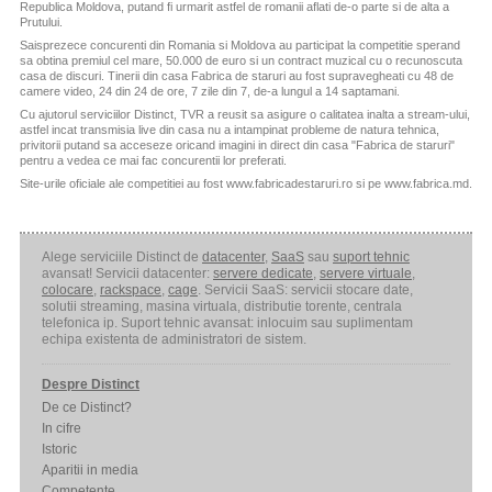
Republica Moldova, putand fi urmarit astfel de romanii aflati de-o parte si de alta a
Prutului.
Video
Saisprezece concurenti din Romania si Moldova au participat la competitie sperand
sa obtina premiul cel mare, 50.000 de euro si un contract muzical cu o recunoscuta
casa de discuri. Tinerii din casa Fabrica de staruri au fost supravegheati cu 48 de
camere video, 24 din 24 de ore, 7 zile din 7, de-a lungul a 14 saptamani.
Cu ajutorul serviciilor Distinct, TVR a reusit sa asigure o calitatea inalta a stream-ului,
astfel incat transmisia live din casa nu a intampinat probleme de natura tehnica,
privitorii putand sa acceseze oricand imagini in direct din casa "Fabrica de staruri"
pentru a vedea ce mai fac concurentii lor preferati.
Site-urile oficiale ale competitiei au fost www.fabricadestaruri.ro si pe www.fabrica.md.
Alege serviciile Distinct de
datacenter
,
SaaS
sau
suport tehnic
avansat! Servicii datacenter:
servere dedicate
,
servere virtuale
,
colocare
,
rackspace
,
cage
. Servicii SaaS: servicii stocare date,
solutii streaming, masina virtuala, distributie torente, centrala
telefonica ip. Suport tehnic avansat: inlocuim sau suplimentam
echipa existenta de administratori de sistem.
Despre Distinct
De ce Distinct?
In cifre
Istoric
Aparitii in media
Competente