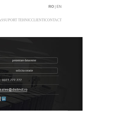
RO
|
EN
AS
SUPORT TEHNIC
CLIENTI
CONTACT
prezentare datacenter
solicita cotatie
n: 0377.777.777