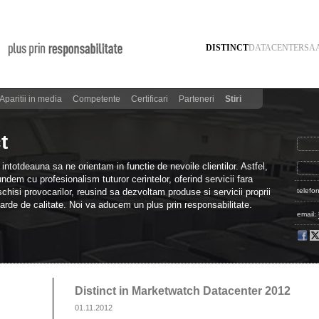
DISTINCT
DATACENTER
SA
Aparitii in media
Competente
Certificari
Parteneri
Stiri
t
intotdeauna sa ne orientam in functie de nevoile clientilor. Astfel,
ndem cu profesionalism tuturor cerintelor, oferind servicii fara
hisi provocarilor, reusind sa dezvoltam produse si servicii proprii
telefo
arde de calitate. Noi va aducem un plus prin responsabilitate.
email:
Distinct in Marketwatch Datacenter 2012
01.11.2012