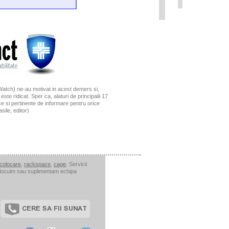
tWatch) ne-au motivat in acest demers si,
ste ridicat. Sper ca, alaturi de principalii 17
ice si pertinente de informare pentru orice
sile, editor)
colocare
,
rackspace
,
cage
. Servicii
: inlocuim sau suplimentam echipa