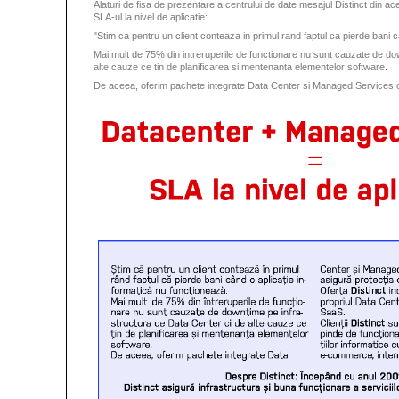
Alaturi de fisa de prezentare a centrului de date mesajul Distinct din a
SLA-ul la nivel de aplicatie:
"Stim ca pentru un client conteaza in primul rand faptul ca pierde bani 
Mai mult de 75% din intreruperile de functionare nu sunt cauzate de do
alte cauze ce tin de planificarea si mentenanta elementelor software.
De aceea, oferim pachete integrate Data Center si Managed Services c