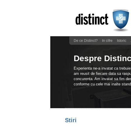
De ce Distinct?
In cifre
Istoric
Despre Distinc
Experienta ne-a invatat ca trebuie 
am reusit de fiecare data sa raspu
concurenta. Am invatat sa fim desc
conforme cu cele mai inalte stand
Stiri