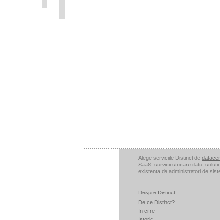
Alege serviciile Distinct de
datacen
SaaS: servicii stocare date, soluti
existenta de administratori de sist
Despre Distinct
De ce Distinct?
In cifre
Istoric