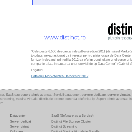
"Cele peste 6.500 descarcari ale pdf-ului editiei 2011 (din siteul Marke
totodata, ne-au asigurat ca interesul pentru piata locala de Data Center e
furnizori relevanti, prin editia 2012 sa oferim continuitate unei surse un
companie aflata in cautarea unor servicii de tip Data Center" (Gabriel Va
Legaturi:
Catalogul Marketwatch Datacenter 2012
ter
,
SaaS
sau
suport tehnic
avansat! Servicii datacenter:
servere dedicate
,
servere virtuale
,
i streaming, masina virtuala, distributie torente, centrala telefonica ip. Suport tehnic avansat
em.
Datacenter
SaaS (Software as a Service)
Server dedicat
Distinct File Storage Cluster
Server virtual
Distinct Streaming
Colocare
Distinct Masina Virtuala in Standby