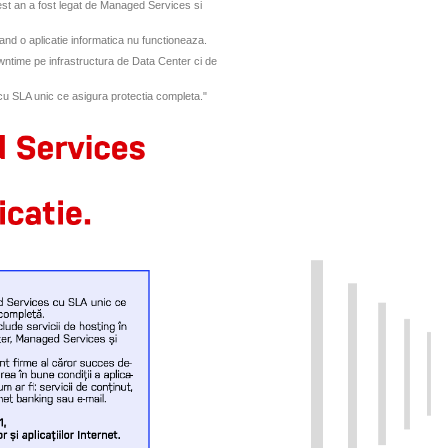
cest an a fost legat de Managed Services si
cand o aplicatie informatica nu functioneaza.
wntime pe infrastructura de Data Center ci de
u SLA unic ce asigura protectia completa."