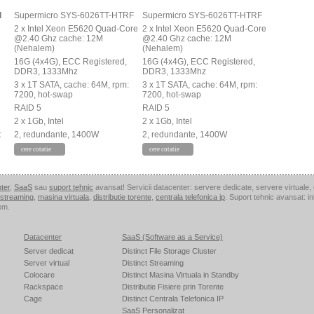
d
Supermicro SYS-6026TT-HTRF
Supermicro SYS-6026TT-HTRF
2 x Intel Xeon E5620 Quad-Core
2 x Intel Xeon E5620 Quad-Core
@2.40 Ghz cache: 12M
@2.40 Ghz cache: 12M
(Nehalem)
(Nehalem)
16G (4x4G), ECC Registered,
16G (4x4G), ECC Registered,
DDR3, 1333Mhz
DDR3, 1333Mhz
3 x 1T SATA, cache: 64M, rpm:
3 x 1T SATA, cache: 64M, rpm:
7200, hot-swap
7200, hot-swap
RAID 5
RAID 5
2 x 1Gb, Intel
2 x 1Gb, Intel
t
2, redundante, 1400W
2, redundante, 1400W
cere cotatie
cere cotatie
ter
,
SaaS
sau
suport tehnic
avansat! Servicii datacenter: servere dedicate, servere virtuale,
i streaming
,
masina virtuala
,
distributie torente
,
centrala telefonica ip
. Suport tehnic avansat: 
em.
Datacenter
SaaS (Software as a Service)
Server dedicat
Distinct File Storage Cluster
Server virtual
Distinct Streaming
Colocare
Distinct Masina Virtuala in Standby
Rackspace
Distributie Fisiere prin Torente
Cage
Distinct Centrala Telefonica IP
SaaS Personalizat