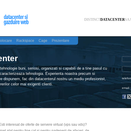
DISTINCT
DATACENTER
SA
olocare
Rackspace
Cage
Prezentare
enter
ehnologie buni, seriosi, organizati si capabili de a tine pasul cu
 caracterizeaza tehnologia. Experienta noastra precum si
 dispunem, fac din datacenterul nostru un mediu profesionist,
telefo
erilor celor mai exigenti clienti.
email:
ti interesat de oferte de servere virtual (vps sau vds)?
et atat pentru tine cat si pentru partenerii de afaceri, de