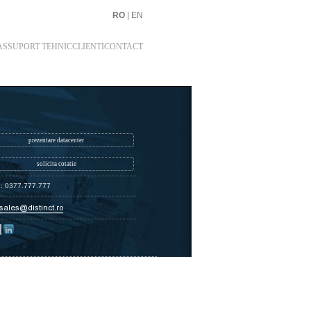
RO
|
EN
AS
SUPORT TEHNIC
CLIENTI
CONTACT
prezentare datacenter
solicita cotatie
n: 0377.777.777