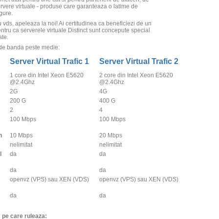
ervere virtuale - produse care garanteaza o latime de
gure.
 vds, apeleaza la noi! Ai certitudinea ca beneficiezi de un
pentru ca serverele virtuale Distinct sunt concepute special
ate.
i de banda peste medie:
Server Virtual Trafic 1
Server Virtual Trafic 2
1 core din Intel Xeon E5620
2 core din Intel Xeon E5620
@2.4Ghz
@2.4Ghz
2G
4G
200 G
400 G
2
4
100 Mbps
100 Mbps
n
10 Mbps
20 Mbps
nelimitat
nelimitat
l
da
da
da
da
openvz (VPS) sau XEN (VDS)
openvz (VPS) sau XEN (VDS)
da
da
c pe care ruleaza: