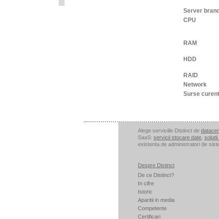
Server bran
CPU
RAM
HDD
RAID
Network
Surse curen
Alege serviciile Distinct de
datacen
SaaS:
servicii stocare date
,
soluti
existenta de administratori de sist
Despre Distinct
De ce Distinct?
In cifre
Istoric
Aparitii in media
Competente
Certificari