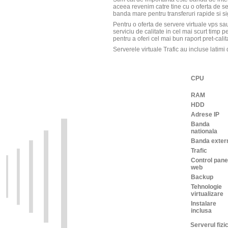
aceea revenim catre tine cu o oferta de s
banda mare pentru transferuri rapide si si
Pentru o oferta de servere virtuale vps sau
serviciu de calitate in cel mai scurt timp 
pentru a oferi cel mai bun raport pret-calit
Serverele virtuale Trafic au incluse latim
CPU
RAM
HDD
Adrese IP
Banda
nationala
Banda exter
Trafic
Control pane
web
Backup
Tehnologie
virtualizare
Instalare
inclusa
Serverul fizi