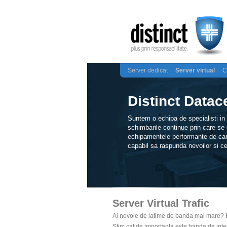
Server dedicat
Server virtual
C
Distinct Datac
Suntem o echipa de specialisti in t
schimbarile continue prin care se
echipamentele performante de care
capabil sa raspunda nevoilor si cer
Server Virtual Trafic
Ai nevoie de latime de banda mai mare? Es
Stim cat de importanta este banda de intern