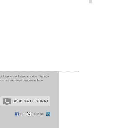
 colocare, rackspace, cage. Servicii
inlocuim sau suplimentam echipa
like
follow us