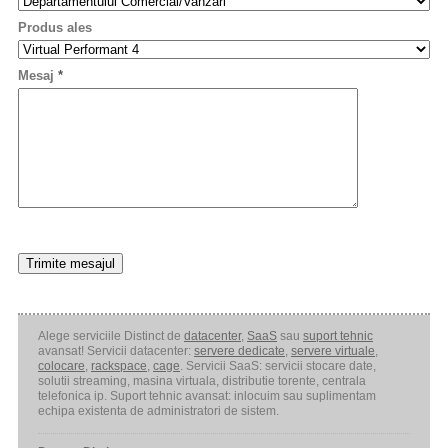
Produs ales
Mesaj
*
Alege serviciile Distinct de
datacenter
,
SaaS
sau
suport tehnic
avansat! Servicii datacenter:
servere dedicate
,
servere virtuale
,
colocare
,
rackspace
,
cage
. Servicii SaaS: servicii stocare date,
solutii streaming, masina virtuala, distributie torente, centrala
telefonica ip. Suport tehnic avansat: inlocuim sau suplimentam
echipa existenta de administratori de sistem.