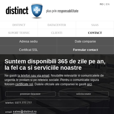
RO
|
EN
DISTINCT
DATACENTER
SAAS
SUPORT TEHNIC
CLIENTI
CONTACT
Adresa sediu
Date companie
Certificat SSL
Formular contact
Suntem disponibili 365 de zile pe an,
la fel ca si serviciile noastre
Ne gasiti
la telefon sau via email
. Noutatile relevante si comunicatele de
urgenta le postam si pe retelele sociale. Pentru o comunicatie sigura
folosim
certificate ssl
. Datele oficiale ale companiei le gasiti
aici
.
prezentare datacenter
solicita cotatie
telefon: 0377.777.777
email: