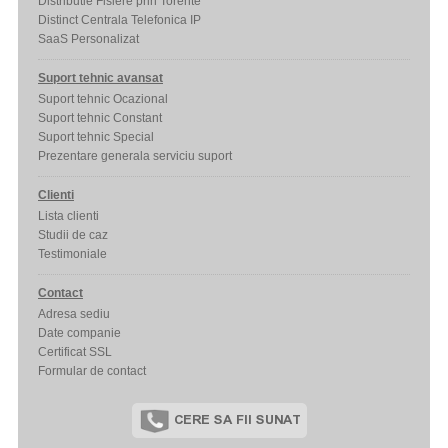
Distributie Fisiere prin Torente
Distinct Centrala Telefonica IP
SaaS Personalizat
Suport tehnic avansat
Suport tehnic Ocazional
Suport tehnic Constant
Suport tehnic Special
Prezentare generala serviciu suport
Clienti
Lista clienti
Studii de caz
Testimoniale
Contact
Adresa sediu
Date companie
Certificat SSL
Formular de contact