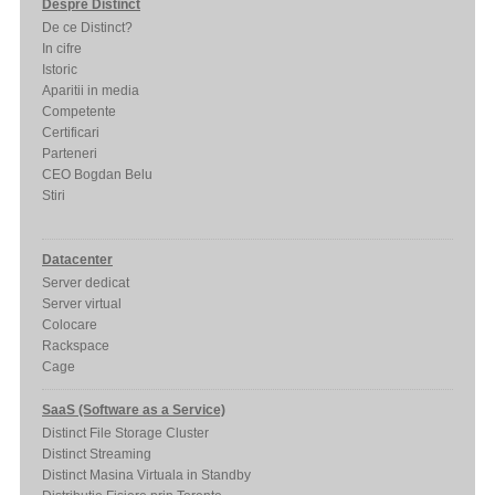
Despre Distinct
De ce Distinct?
In cifre
Istoric
Aparitii in media
Competente
Certificari
Parteneri
CEO Bogdan Belu
Stiri
Datacenter
Server dedicat
Server virtual
Colocare
Rackspace
Cage
SaaS (Software as a Service)
Distinct File Storage Cluster
Distinct Streaming
Distinct Masina Virtuala in Standby